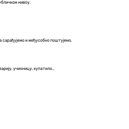
убличком нивоу.
да сарађујемо и међусобно поштујемо.
рију, учионицу, купатило...