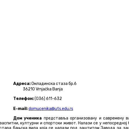
Адреса:
Омладинска стаза бр.6
36210 Vrnjačka Banja
Телефон:
(036) 611-632
E-mail:
domucenika@uts.edu.rs
Дом ученика
представља организовану и савремену в
васпитни, културни и спортски живот. Налази се у непосредној
стара бањска вила која се налази под заштитом Завода за за