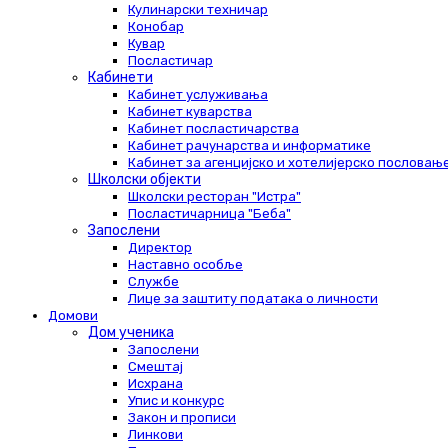
Кулинарски техничар
Конобар
Кувар
Посластичар
Кабинети
Кабинет услуживања
Кабинет куварства
Кабинет посластичарства
Кабинет рачунарства и информатике
Кабинет за агенцијско и хотелијерско пословањ
Школски објекти
Школски ресторан "Истра"
Посластичарница "Беба"
Запослени
Директор
Наставно особље
Службе
Лице за заштиту података о личности
Домови
Дом ученика
Запослени
Смештај
Исхрана
Упис и конкурс
Закон и прописи
Линкови