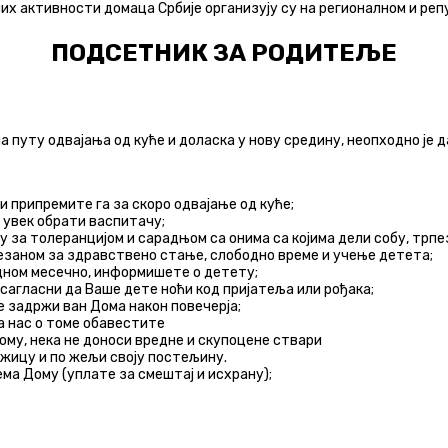
их активности домаца Србије организују су на регионалном и реп
ПОДСЕТНИК ЗА РОДИТЕЉЕ
а путу одвајања од куће и доласка у нову средину, неопходно је 
и припремите га за скоро одвајање од куће;
 увек обрати васпитачу;
за толеранцијом и сарадњом са онима са којима дели собу, трпеза
езаном за здравствено стање, слободно време и учење детета;
једном месечно, информишете о детету;
сагласни да Ваше дете ноћи код пријатеља или рођака;
е задржи ван Дома након повечерја;
да нас о томе обавестите
дому, нека не доноси вредне и скупоцене ствари
жицу и по жељи своју постељину.
ма Дому (уплате за смештај и исхрану);