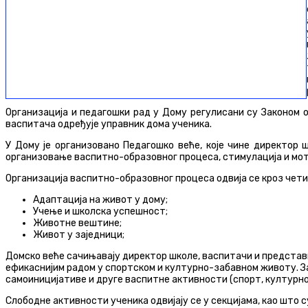
Организација и педагошки рад у Дому регулисани су Законом 
васпитача одређује управник дома ученика.
У Дому је организовано Педагошко веће, које чине директор 
организовање васпитно-образовног процеса, стимулација и мот
Организација васпитно-образовног процеса одвија се кроз чети
Адаптација на живот у дому;
Учење и школска успешност;
Животне вештине;
Живот у заједници;
Домско веће сачињавају директор школе, васпитачи и представ
ефикаснијим радом у спортском и културно-забавном животу. За
самоиницијативе и друге васпитне активности (спорт, културн
Слободне активности ученика одвијају се у секцијама, као што 