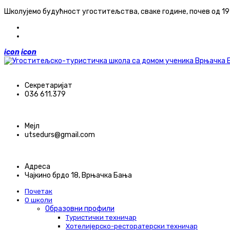
Школујемо будућност угоститељства, сваке године, почев од 1949
ћирилица
latinica
icon
icon
Секретаријат
036 611.379
Мејл
utsedurs@gmail.com
Адреса
Чајкино брдо 18, Врњачка Бања
Почетак
О школи
Образовни профили
Туристички техничар
Хотелијерско-ресторатерски техничар