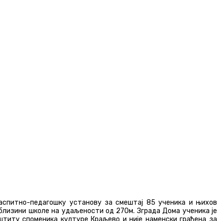
аспитно-педагошку установу за смештај 85 ученика и њихов
 близини школе на удаљености од 270м. Зграда Дома ученика је
штиту споменика културе Краљево и није наменски грађена за