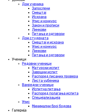
Дом ученика
Запослени
Смештај
Исхрана
Упис и конкурс
Закон и прописи
Линкови
Питања и одговори
Дом студената
Смештај и исхрана
Упис и конкурс
Линкови
Питања и одговори
Ученици
Редовни ученици
Матурски испит
Завршни испит
Распоред писаних провера
Листа уџбеника
Ванредни ученици
Испитна питања
Распоред полагања испита
Специјализација
Упис
Минимални број бодова
Галерија