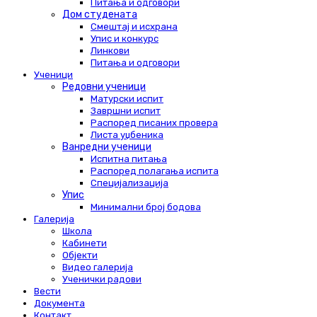
Питања и одговори
Дом студената
Смештај и исхрана
Упис и конкурс
Линкови
Питања и одговори
Ученици
Редовни ученици
Матурски испит
Завршни испит
Распоред писаних провера
Листа уџбеника
Ванредни ученици
Испитна питања
Распоред полагања испита
Специјализација
Упис
Минимални број бодова
Галерија
Школа
Кабинети
Објекти
Видео галерија
Ученички радови
Вести
Документа
Контакт