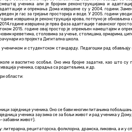
смештај ученика али је бројним реконструкцијама и адаптаци
адаптације и опремања Дома извршене су у 2004. години. Замењ
уведен је гас за грејање просторија и воде. У 2005. години увод
године извршена је реконструкција крова, потпуно је обновљена
2014.године извршена је прва фаза адаптације таванског простор
током 2015. године овај простор је опремљен намештајем и опре
новим креветима, столовима за учење, столицама, ормарима, ципе
рачунари из пројекта Дигитална школа.
о ученичком и студентском стандарду. Педагошки рад обављају 
школе и васпитно особље. Оно има бројне задатке, као што су 
ивација ученика, сарадња са родитељима, и др.
ри области:
ници заједнице ученика. Оно се бави многим питањима побољшања
једница ученика заузима се за бољи живот и рад ученика у Дому,
о-забавни живот).
су: литерарна, рецитаторска, фолклорна, драмска, ликовна, а и у 