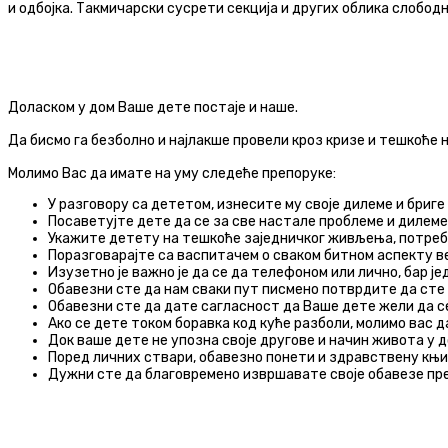
и одбојка.
Такмичарски сусрети секција и других облика слободн
Доласком у дом Ваше дете постаје и наше.
Да бисмо га безболно и најлакше провели кроз кризе и тешкоће н
Молимо Вас да имате на уму следеће препоруке:
У разговору са дететом, изнесите му своје дилеме и бриге 
Посаветујте дете да се за све настале проблеме и дилеме
Укажите детету на тешкоће заједничког живљења, потребу 
Поразговарајте са васпитачем о сваком битном аспекту в
Изузетно је важно је да се да телефоном или лично, бар 
Обавезни сте да нам сваки пут писмено потврдите да сте 
Обавезни сте да дате сагласност да Ваше дете жели да с
Ако се дете током боравка код куће разболи, молимо вас 
Док ваше дете не упозна своје другове и начин живота у 
Поред личних ствари, обавезно понети и здравствену књи
Дужни сте да благовремено извршавате своје обавезе пре