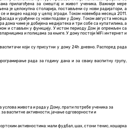
јама прилагођена за смештај и живот ученика. Важније мере
ена је целокупна столарија, постављени су нови радијатори, а
и се и видео надзор у целој згради. Током новембра месеца 2011.
 фасада и урађени су нови подови у Дому. Током августа месеца
а дома чиме је добијена медијатека и три собе са купатилима, а
мом и стављен у функцију. У истом периоду Дом је опремљен са
ларницима и полицама за књиге. У дому постоји WiFi интернет и
васпитачи који су присутни у дому 24h дневно. Распоред рада
програмирање рада за годину дана и за сваку васпитну групу,
 услова живота и рада у Дому, прати потребе ученика за
 за васпитне активности, јачање одговорности и
спортским активностима: мали фудбал, шах, стони тенис, кошарка