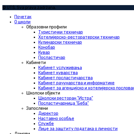
© UTŠ. Sva prava zadržana.
Почетак
О школи
Образовни профили
Туристички техничар
Хотелијерско-ресторатерски техничар
Кулинарски техничар
Конобар
Кувар
Посластичар
Кабинети
Кабинет услуживања
Кабинет куварства
Кабинет посластичарства
Кабинет рачунарства и информатике
Кабинет за агенцијско и хотелијерско послов
Школски објекти
Школски ресторан "Истра"
Посластичарница "Беба"
Запослени
Директор
Наставно особље
Службе
Лице за заштиту података о личности
Домови