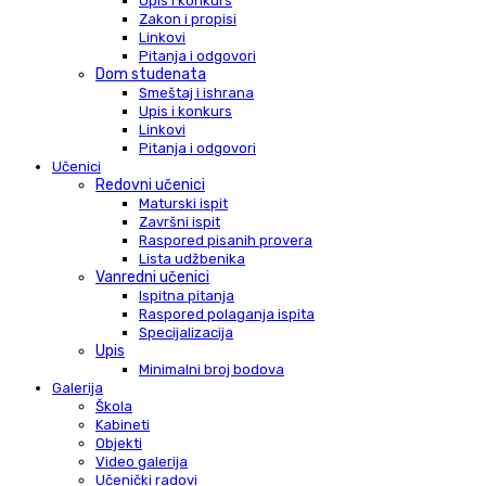
Upis i konkurs
Zakon i propisi
Linkovi
Pitanja i odgovori
Dom studenata
Smeštaj i ishrana
Upis i konkurs
Linkovi
Pitanja i odgovori
Učenici
Redovni učenici
Maturski ispit
Završni ispit
Raspored pisanih provera
Lista udžbenika
Vanredni učenici
Ispitna pitanja
Raspored polaganja ispita
Specijalizacija
Upis
Minimalni broj bodova
Galerija
Škola
Kabineti
Objekti
Video galerija
Učenički radovi