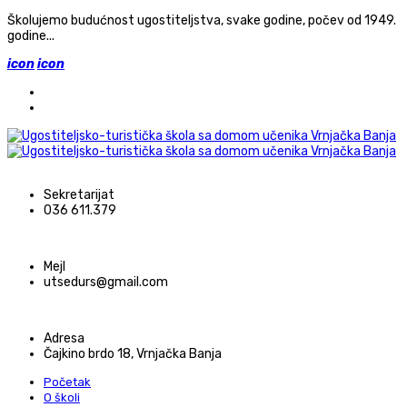
Školujemo budućnost ugostiteljstva, svake godine, počev od 1949.
godine...
icon
icon
ћирилица
latinica
Sekretarijat
036 611.379
Mejl
utsedurs@gmail.com
Adresa
Čajkino brdo 18, Vrnjačka Banja
Početak
O školi