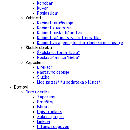
Konobar
Kuvar
Poslastičar
Kabineti
Kabinet usluživanja
Kabinet kuvarstva
Kabinet poslastičarstva
Kabinet računarstva i informatike
Kabinet za agencijsko i hotelijersko poslovanje
Školski objekti
Školski restoran "Istra"
Poslastičarnica "Beba"
Zaposleni
Direktor
Nastavno osoblje
Službe
Lice za zaštitu podataka o ličnosti
Domovi
Dom učenika
Zaposleni
Smeštaj
Ishrana
Upis i konkurs
Zakon i propisi
Linkovi
Pitanja i odgovori