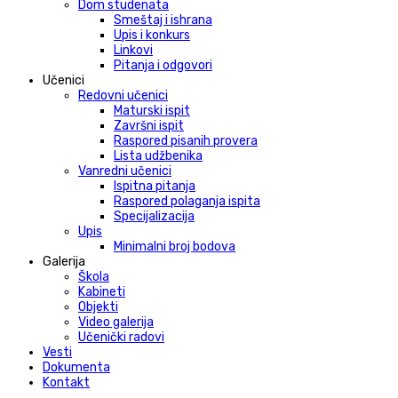
Dom studenata
Smeštaj i ishrana
Upis i konkurs
Linkovi
Pitanja i odgovori
Učenici
Redovni učenici
Maturski ispit
Završni ispit
Raspored pisanih provera
Lista udžbenika
Vanredni učenici
Ispitna pitanja
Raspored polaganja ispita
Specijalizacija
Upis
Minimalni broj bodova
Galerija
Škola
Kabineti
Objekti
Video galerija
Učenički radovi
Vesti
Dokumenta
Kontakt