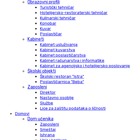
Obrazovni profili
Turistički tehničar
Hotelijersko-restoraterski tehničar
Kulinarski tehničar
Konobar
Kuvar
Poslastičar
Kabineti
Kabinet usluživanja
Kabinet kuvarstva
Kabinet poslastičarstva
Kabinet računarstva i informatike
Kabinet za agencijsko i hotelijersko poslovanje
Školski objekti
Školski restoran "Istra"
Poslastičarnica "Beba"
Zaposleni
Direktor
Nastavno osoblje
Službe
Lice za zaštitu podataka o ličnosti
Domovi
Dom učenika
Zaposleni
Smeštaj
Ishrana