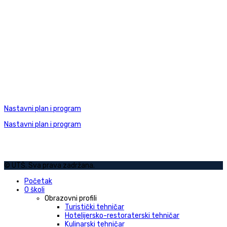
Nastavni plan i program
Nastavni plan i program
© UTŠ. Sva prava zadržana.
Početak
O školi
Obrazovni profili
Turistički tehničar
Hotelijersko-restoraterski tehničar
Kulinarski tehničar