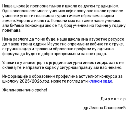
Наша школа је препознатљива и школа са дугом традицијом.
Одшколовали смо много ученика који славу ове школе проносе
у многим угоститељским и туристичким објектима широм
земље, Европе а и света. Поносни смо на такве наше ученике,
али бићемо поноснији ако се тај број ученика из године у годину
повећава.
Нема разлога да то не буде, наша школа има изузетне ресурсе
да такав тренд одржи. Изузетно опремљени кабинети струке,
стручни кадар и тражени образовни профили су одлична
формула да будете добро припремљени за свет рада.
Улажите у знање, јер то је једина сигурна инвестиција, зато не
оклевајте, направите корак у сигурном правцу, ми вас чекамо.
Информације о образовним профилима актуелног конкурса за
школску 2025/2026.год. можете погледати
кликом овде
.
Желим вам пуно среће!
Д и р е к т о р
др Јелена Спасојевић