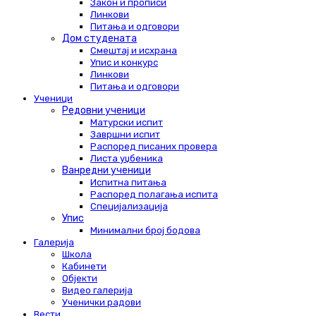
Закон и прописи
Линкови
Питања и одговори
Дом студената
Смештај и исхрана
Упис и конкурс
Линкови
Питања и одговори
Ученици
Редовни ученици
Матурски испит
Завршни испит
Распоред писаних провера
Листа уџбеника
Ванредни ученици
Испитна питања
Распоред полагања испита
Специјализација
Упис
Минимални број бодова
Галерија
Школа
Кабинети
Објекти
Видео галерија
Ученички радови
Вести