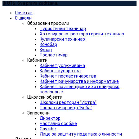
© UTŠ. Sva prava zadržana.
Почетак
О школи
Образовни профили
Туристички техничар
Хотелијерско-ресторатерски техничар
Кулинарски техничар
Конобар
Кувар
Посластичар
Кабинети
Кабинет услуживања
Кабинет куварства
Кабинет посластичарства
Кабинет рачунарства и информатике
Кабинет за агенцијско и хотелијерско
пословање
Школски објекти
Школски ресторан "Истра"
Посластичарница "Беба"
Запослени
Директор
Наставно особље
Службе
Лице за заштиту података о личности