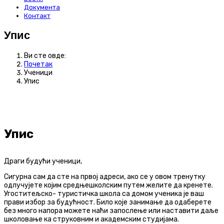
Документа
Контакт
Упис
Ви сте овде:
Почетак
Ученици
Упис
Упис
Драги будући ученици,
Сигурна сам да сте на првој адреси, ако се у овом тренутку
одлучујете којим средњешколским путем желите да кренете.
Угоститељско- туристичка школа са домом ученика је ваш
прави избор за будућност. Било које занимање да одаберете
без много напора можете наћи запослење или наставити даље
школовање ка струковним и академским студијама.