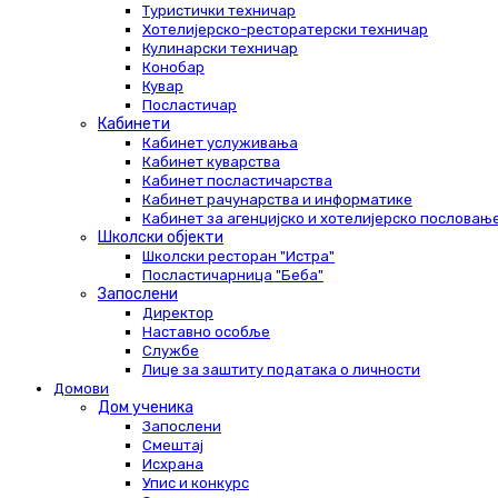
Туристички техничар
Хотелијерско-ресторатерски техничар
Кулинарски техничар
Конобар
Кувар
Посластичар
Кабинети
Кабинет услуживања
Кабинет куварства
Кабинет посластичарства
Кабинет рачунарства и информатике
Кабинет за агенцијско и хотелијерско пословањ
Школски објекти
Школски ресторан "Истра"
Посластичарница "Беба"
Запослени
Директор
Наставно особље
Службе
Лице за заштиту података о личности
Домови
Дом ученика
Запослени
Смештај
Исхрана
Упис и конкурс