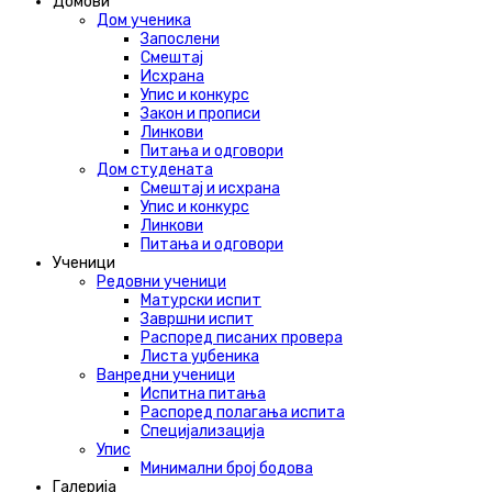
Домови
Дом ученика
Запослени
Смештај
Исхрана
Упис и конкурс
Закон и прописи
Линкови
Питања и одговори
Дом студената
Смештај и исхрана
Упис и конкурс
Линкови
Питања и одговори
Ученици
Редовни ученици
Матурски испит
Завршни испит
Распоред писаних провера
Листа уџбеника
Ванредни ученици
Испитна питања
Распоред полагања испита
Специјализација
Упис
Минимални број бодова
Галерија