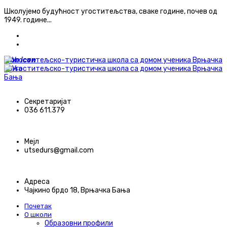
Школујемо будућност угоститељства, сваке године, почев од
1949. године...
ћирилица
latinica
icon
icon
Секретаријат
036 611.379
Мејл
utsedurs@gmail.com
Адреса
Чајкино брдо 18, Врњачка Бања
Почетак
О школи
Образовни профили