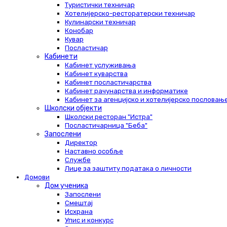
Туристички техничар
Хотелијерско-ресторатерски техничар
Кулинарски техничар
Конобар
Кувар
Посластичар
Кабинети
Кабинет услуживања
Кабинет куварства
Кабинет посластичарства
Кабинет рачунарства и информатике
Кабинет за агенцијско и хотелијерско пословањ
Школски објекти
Школски ресторан "Истра"
Посластичарница "Беба"
Запослени
Директор
Наставно особље
Службе
Лице за заштиту података о личности
Домови
Дом ученика
Запослени
Смештај
Исхрана
Упис и конкурс