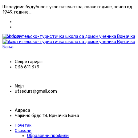
Школујемо будућност угоститељства, сваке године, почев од
1949. године...
ћирилица
latinica
icon
icon
Секретаријат
036 611.379
Мејл
utsedurs@gmail.com
Адреса
Чајкино брдо 18, Врњачка Бања
Почетак
О школи
Образовни профили