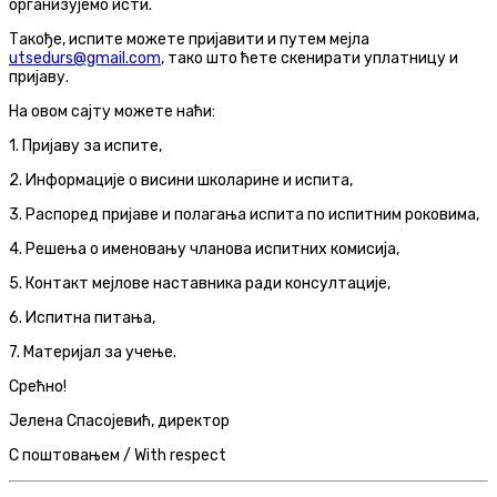
организујемо исти.
Такође, испите можете пријавити и путем мејла
utsedurs@gmail.com
, тако што ћете скенирати уплатницу и
пријаву.
На овом сајту можете наћи:
1. Пријаву за испите,
2. Информације о висини школарине и испита,
3. Распоред пријаве и полагања испита по испитним роковима,
4. Решења о именовању чланова испитних комисија,
5. Контакт мејлове наставника ради консултације,
6. Испитна питања,
7. Материјал за учење.
Срећно!
Јелена Спасојевић, директор
С поштовањем / With respect