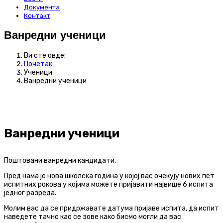
Документа
Контакт
Ванредни ученици
Ви сте овде:
Почетак
Ученици
Ванредни ученици
Ванредни ученици
Поштовани ванредни кандидати,
Пред нама је нова школска година у којој вас очекују нових пет
испитних рокова у којима можете пријавити највише 6 испита
једног разреда.
Молим вас да се придржавате датума пријаве испита, да испит
наведете тачно као се зове како бисмо могли да вас