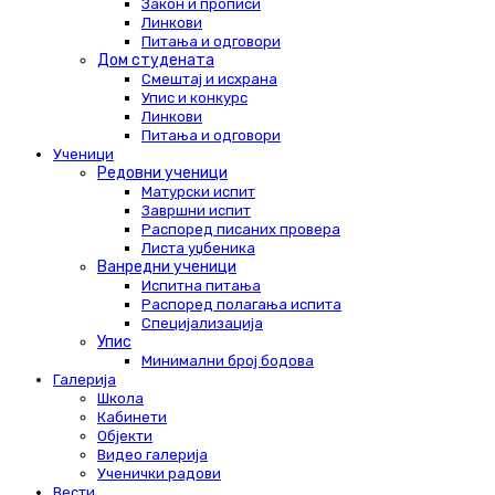
Закон и прописи
Линкови
Питања и одговори
Дом студената
Смештај и исхрана
Упис и конкурс
Линкови
Питања и одговори
Ученици
Редовни ученици
Матурски испит
Завршни испит
Распоред писаних провера
Листа уџбеника
Ванредни ученици
Испитна питања
Распоред полагања испита
Специјализација
Упис
Минимални број бодова
Галерија
Школа
Кабинети
Објекти
Видео галерија
Ученички радови
Вести