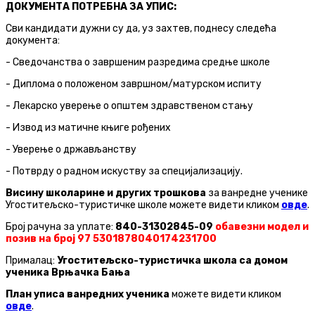
ДОКУМЕНТА ПОТРЕБНА ЗА УПИС:
Сви кандидати дужни су да, уз захтев, поднесу следећа
документа:
- Сведочанства о завршеним разредима средње школе
- Диплома о положеном завршном/матурском испиту
- Лекарско уверење о општем здравственом стању
- Извод из матичне књиге рођених
- Уверење о држављанству
- Потврду о радном искуству за специјализацију.
Висину школарине и других трошкова
за ванредне ученике
Угоститељско-туристичке школе можете видети кликом
овде
.
Број рачуна за уплате:
840-31302845-09
обавезни модел и
позив на број 97 5301878040174231700
Прималац:
Угоститељско-туристичка школа са домом
ученика Врњачка Бања
План уписа ванредних ученика
можете видети кликом
овде
.