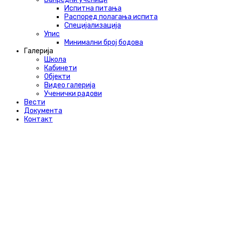
Испитна питања
Распоред полагања испита
Специјализација
Упис
Минимални број бодова
Галерија
Школа
Кабинети
Објекти
Видео галерија
Ученички радови
Вести
Документа
Контакт