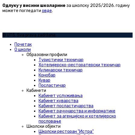
Одлуку у висини школарине
за школску 2025/2026. годину
можете погледати
овде
.
© UTŠ. Sva prava zadržana.
Почетак
О школи
Образовни профили
Туристички техничар
Хотелијерско-ресторатерски техничар
Кулинарски техничар
Конобар
Кувар
Посластичар
Кабинети
Кабинет услуживања
Кабинет куварства
Кабинет посластичарства
Кабинет рачунарства и информатике
Кабинет за агенцијско и хотелијерско
пословање
Школски објекти
Школски ресторан "Истра"