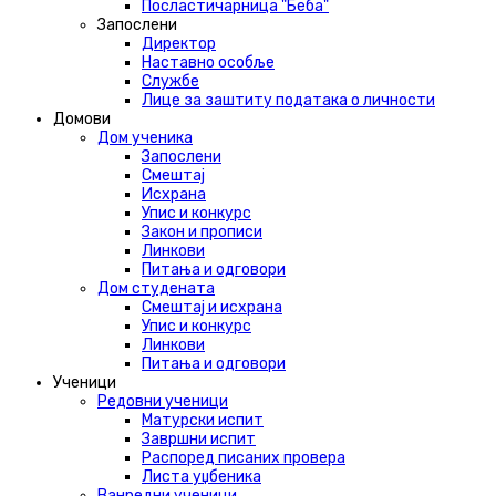
Посластичарница "Беба"
Запослени
Директор
Наставно особље
Службе
Лице за заштиту података о личности
Домови
Дом ученика
Запослени
Смештај
Исхрана
Упис и конкурс
Закон и прописи
Линкови
Питања и одговори
Дом студената
Смештај и исхрана
Упис и конкурс
Линкови
Питања и одговори
Ученици
Редовни ученици
Матурски испит
Завршни испит
Распоред писаних провера
Листа уџбеника
Ванредни ученици