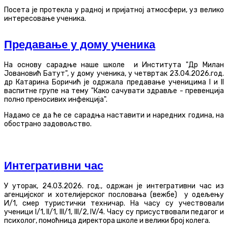
Посета је протекла у радној и пријатној атмосфери, уз велико
интересовање ученика.
Предавање у дому ученика
На основу сарадње наше школе и Института "Др Милан
Јовановић Батут", у дому ученика, у четвртак 23.04.2026.год.
др Катарина Боричић је одржала предавање ученицима I и II
васпитне групе на тему "Како сачувати здравље - превенција
полно преносивих инфекција".
Надамо се да ће се сарадња наставити и наредних година, на
обострано задовољство.
Интегративни час
У уторак, 24.03.2026. год., одржан је интегративни час из
агенцијског и хотелијерског пословања (вежбе) у одељењу
И/1, смер туристички техничар. На часу су учествовали
ученици I/1, II/1, III/1, III/2, IV/4. Часу су присуствовали педагог и
психолог, помоћница директора школе и велики број колега.