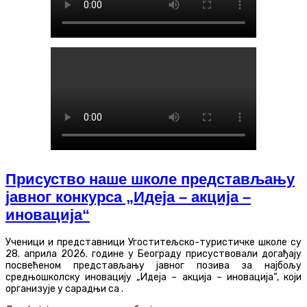
Присуство наше школе представљању
јавног конкурса „Идеја – акција –
иновација“
Ученици и представници Угоститељско-туристичке школе су
28. априла 2026. године у Београду присуствовали догађају
посвећеном представљању јавног позива за најбољу
средњошколску иновацију „Идеја – акција – иновација“, који
организује у сарадњи са .