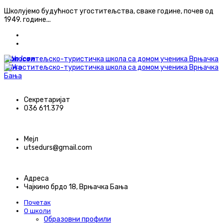
Школујемо будућност угоститељства, сваке године, почев од
1949. године...
ћирилица
latinica
icon
icon
Секретаријат
036 611.379
Мејл
utsedurs@gmail.com
Адреса
Чајкино брдо 18, Врњачка Бања
Почетак
О школи
Образовни профили