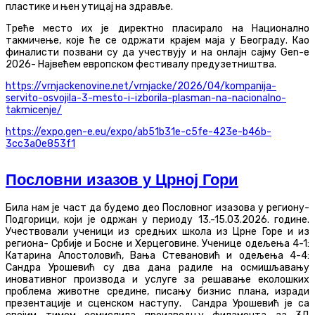
пластике и њен утицај на здравље.
Треће место их је директно пласирало на Национално
такмичење, које ће се одржати крајем маја у Београду. Као
финалисти позвани су да учествују и на онлајн сајму Gen-е
2026- Највећем европском фестивалу предузетништва.
https://vrnjackenovine.net/vrnjacke/2026/04/kompanija-
servito-osvojila-3-mesto-i-izborila-plasman-na-nacionalno-
takmicenje/
https://expo.gen-e.eu/expo/ab51b31e-c5fe-423e-b46b-
3cc3a0e853f1
Пословни изазов у Црној Гори
Била нам је част да будемо део Пословног изазова у региону-
Подгорици, који је одржан у периоду 13.-15.03.2026. године.
Учествовали ученици из средњих школа из Црне Горе и из
региона- Србије и Босне и Херцеговине. Ученице одељења 4-1:
Катарина Апостоловић, Вања Стевановић и одељења 4-4:
Сандра Урошевић су два дана радиле на осмишљавању
иновативног производа и услуге за решавање еколошких
проблема животне средине, писању бизнис плана, изради
презентације и сценском наступу. Сандра Урошевић је са