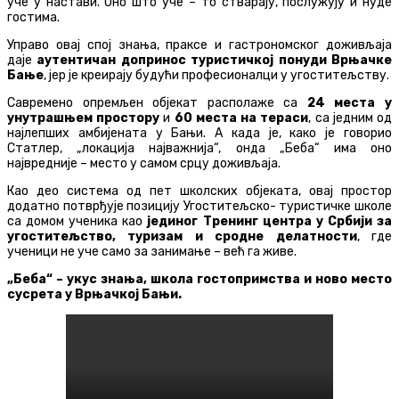
уче у настави. Оно што уче – то стварају, послужују и нуде
гостима.
Управо овај спој знања, праксе и гастрономског доживљаја
даје
аутентичан допринос туристичкој понуди Врњачке
Бање
, јер је креирају будући професионалци у угоститељству.
Савремено опремљен објекат располаже са
24 места у
унутрашњем простору
и
60 места на тераси
, са једним од
најлепших амбијената у Бањи. А када је, како је говорио
Статлер, „локација најважнија“, онда „Беба“ има оно
највредније – место у самом срцу доживљаја.
Као део система од пет школских објеката, овај простор
додатно потврђује позицију Угоститељско- туристичке школе
са домом ученика као
јединог Тренинг центра у Србији за
угоститељство, туризам и сродне делатности
, где
ученици не уче само за занимање – већ га живе.
„Беба“ – укус знања, школа гостопримства и ново место
сусрета у Врњачкој Бањи.