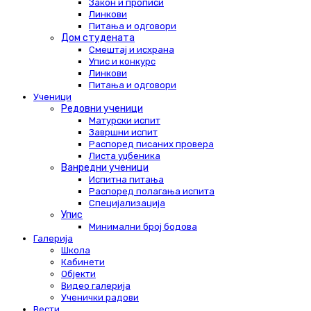
Закон и прописи
Линкови
Питања и одговори
Дом студената
Смештај и исхрана
Упис и конкурс
Линкови
Питања и одговори
Ученици
Редовни ученици
Матурски испит
Завршни испит
Распоред писаних провера
Листа уџбеника
Ванредни ученици
Испитна питања
Распоред полагања испита
Специјализација
Упис
Минимални број бодова
Галерија
Школа
Кабинети
Објекти
Видео галерија
Ученички радови
Вести