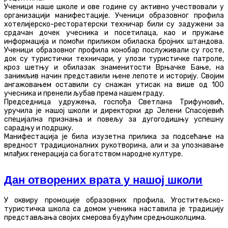
Ученици наше школе и ове године су активно учествовали у
организацији манифестације. Ученици образовног профила
хотелијерско-ресторатерски техничар били су задужени за
срдачан дочек учесника и посетилаца, као и пружање
информација и помоћи приликом обиласка бројних штандова.
Ученици образовног профила конобар послуживали су госте,
док су туристички техничари, у улози туристичке патроле,
кроз шетњу и обилазак знаменитости Врњачке Бање, на
занимљив начин представили њене лепоте и историју. Својим
ангажовањем оставили су снажан утисак на више од 100
учесника и пренели љубав према нашем граду.
Председница удружења, госпођа Светлана Трифуновић,
уручила је нашој школи и директорки др Јелени Спасојевић
специјална признања и повељу за дугогодишњу успешну
сарадњу и подршку.
Манифестација је била изузетна прилика за подсећање на
вредност традиционалних рукотворина, али и за упознавање
млађих генерација са богатством народне културе.
Дан отворених врата у нашој школи
У оквиру промоције образовних профила, Угоститељско-
туристичка школа са домом ученика наставила је традицију
представљања својих смерова будућим средњошколцима.