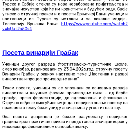
Турске и Србије стекли су нова незаборавна пријатељства и
значајна искуства која ће им користити у будућем раду. Своје
утиске о стручној пракси и о посети Врњачкој Бањи ученици и
наставници из Турске су истакли и за локалне медије-
Телевизију Врњачка Бања:
https://www.youtube.com/watch?
v=bjUut2a5Os4
Посета винарији Грабак
Ученици другог разреда Угоститељско-туристичке школе,
смер конобар, реализовали су 23.04.2026.год. стручну посету
Винарији Грабак у оквиру наставне теме „Настанак и развој
винарства и процес производње вина“.
Током посете, ученици су се упознали са основама развоја
винарства и кључним фазама производње вина – од бербе
грожђа, преко ферментације, до одлежавања и флаширања.
Стручно вођење омогућило им је да теоријско знање повежу са
праксом и стекну бољи увид у значај вина у угоститељству.
Ова посета допринела је бољем разумевању теоријског
градива кроз практичан приказ и представља значајан корак у
њиховом професионалном оспособљавању.