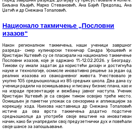
Поред завршних разреда, догађају су присуствовале и колеге:
Биљана Кљајић, Марко Стевановић, Ана Бајић Предолац, Ана
Џатић и др Снежана Топаловић.
Национало такмичење „Пословни
изазов“
Након регионалном такмичења, наши ученици завршног
разреда- смер кулинарски техничар Сандра Урошевић и
Кристијан Уштевић су се пласирали на национално такмичење
Пословни изазов, које је одржано 11.-12.02.2026. у Београду.
Тимови су имали задатак да користећи дизајн и достигнућа
науке и технологије, осмисле иновативно решење за један од
реалних изазова из свакодневног живота. Учествовало је
укупно 105 средњошколаца из 85 средњих школа. Два дана су
ученици радили на осмишљавању и писању бизнис плана, као и
на изради презентације и вежбању јавног наступа. Ученик
Кристијан Уштевић је са својим тимом освојио треће место.
Осмишљен је паметни уложак са сензорима и апликацијом за
корекцију хода. Њихова наставница др Снежана Топаловић
истиче да ова врста такмичења додатно подстиче
средњошколце да употребе своје вештине на иновативан
начин, како би унапредили свој предузетнички дух и повећали
своје шансе за запошљавање.