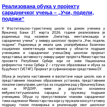
Реализована обука у пројекту
сарадничког учења – „Учи, подели,
подржи“
У Угоститељско-туристичкој школи са домом ученика у
Врњачкој Бањи 27. марта 2026. године реализована је
радионица под називом „Емпатија, ментализација и
сарадничко учење“ у оквиру школског пројекта „Учи, подели,
подржи“. Радионица је имала циљ унапређивања базичних
социјалних компетенција наставника у области подршке
ученицима и сарадничког учења.Овај школски пројекат
представља активносту оквиру ширег пројекта Министарства
просвете Републике Србије који се зове Национална
референтна тачка Србија 2 – стручно образовање и обука за
будућност (VET4F). Пројекат је суфинансиран средствима ЕУ.
Обука је окупила наставнике и васпитаче наше школе, као и
представнике локалних образовних установа, представнике
локалне самоуправе, центра за социјални рад у Врњачкој Бањи,
као и УРДОУР, чиме је додатно оснажена
међуинституционална сарадња у пружању подршке
ученицима. Обуци су присуствовали чланови сарадничког
тима надлежног Министарства који су пружали консултативну
подршку током планирања и реализације овог школског