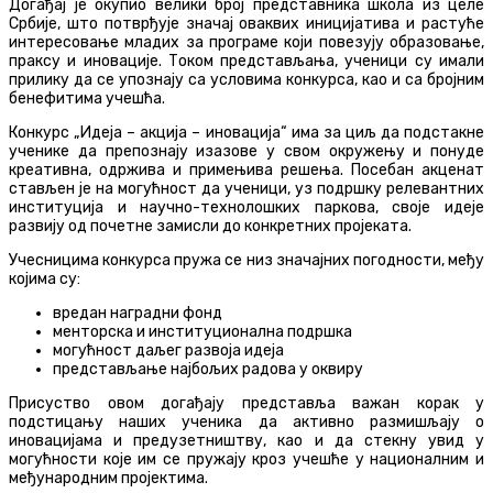
Догађај је окупио велики број представника школа из целе
Србије, што потврђује значај оваквих иницијатива и растуће
интересовање младих за програме који повезују образовање,
праксу и иновације. Током представљања, ученици су имали
прилику да се упознају са условима конкурса, као и са бројним
бенефитима учешћа.
Конкурс „Идеја – акција – иновација“ има за циљ да подстакне
ученике да препознају изазове у свом окружењу и понуде
креативна, одржива и примењива решења. Посебан акценат
стављен је на могућност да ученици, уз подршку релевантних
институција и научно-технолошких паркова, своје идеје
развију од почетне замисли до конкретних пројеката.
Учесницима конкурса пружа се низ значајних погодности, међу
којима су:
вредан наградни фонд
менторска и институционална подршка
могућност даљег развоја идеја
представљање најбољих радова у оквиру
Присуство овом догађају представља важан корак у
подстицању наших ученика да активно размишљају о
иновацијама и предузетништву, као и да стекну увид у
могућности које им се пружају кроз учешће у националним и
међународним пројектима.