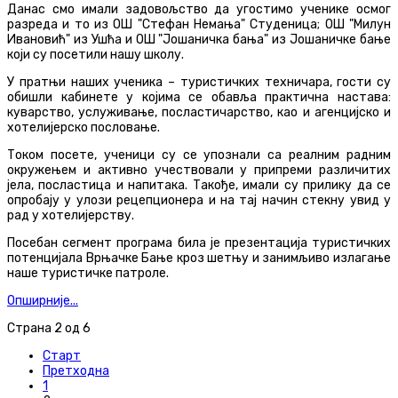
Данас смо имали задовољство да угостимо ученике осмог
разреда и то из ОШ "Стефан Немања" Студеница; ОШ "Милун
Ивановић" из Ушћа и ОШ "Јошаничка бања" из Јошаничке бање
који су посетили нашу школу.
У пратњи наших ученика – туристичких техничара, гости су
обишли кабинете у којима се обавља практична настава:
куварство, услуживање, посластичарство, као и агенцијско и
хотелијерско пословање.
Током посете, ученици су се упознали са реалним радним
окружењем и активно учествовали у припреми различитих
јела, посластица и напитака. Такође, имали су прилику да се
опробају у улози рецепционера и на тај начин стекну увид у
рад у хотелијерству.
Посебан сегмент програма била је презентација туристичких
потенцијала Врњачке Бање кроз шетњу и занимљиво излагање
наше туристичке патроле.
Опширније...
Страна 2 од 6
Старт
Претходна
1