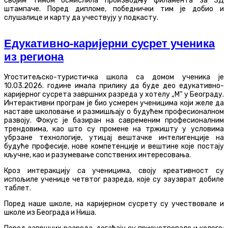
својим тимом осмислила производњу филамента за 3Д
штампаче. Поред дипломе, победнички тим је добио и
слушалице и карту да учествују у подкасту.
Едукативно-каријерни сусрет ученика
из региона
Угоститељско-туристичка школа са домом ученика је
10.03.2026. године имала прилику да буде део едукативно-
каријерног сусрета завршних разреда у хотелу „М“ у Београду.
Интерактивни програм је био усмерен ученицима који желе да
наставе школовање и размишљају о будућем професионалном
развоју. Фокус је базиран на савременим професионалним
трендовима, као што су промене на тржишту у условима
убрзане технологије, утицај вештачке интелигенције на
будуће професије, нове компетенције и вештине које постају
кључне, као и разумевање сопствених интересовања.
Кроз интеракцију са ученицима, своју креативност су
испољиле ученице четвтог разреда, које су заузврат добиле
таблет.
Поред наше школе, на каријерном сусрету су учествовале и
школе из Београда и Ниша.