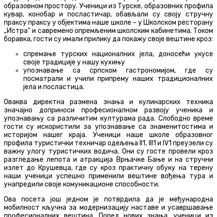
образовном простору. Ученици из Турске, образовних профила
кувар, конобар и посластичар, обављали су своју стручну
праксу праксу у објектима наше школе – у Школском ресторану
„Истра“ и савремено опремљеним школским кабинетима. Током
боравка, гости су имали прилику да покажу своје вештине кроз:
спремање турских националних јела, доносећи укусе
своје традиције у нашу кухињу
упознавање са српском гастрономијом, где су
посматрали и учили припрему наших традиционалних
јела и посластица.
Оваква директна размена знања и кулинарских техника
значајно доприноси професионалном развоју ученика и
упознавању са различитим културама рада. Слободно време
гости су искористили за упознавање са знаменитостима и
историјом нашег краја. Ученици наше школе образовног
профила туристички техничар одељења II1, III1 и IV1 преузели су
важну улогу туристичких водича. Они су госте провели кроз
разгледање лепота и атракција Врњачке Бање и на стручни
излет до Крушевца, где су кроз практичну обуку на терену
наши ученици успешно применили вештине вођења тура и
унапредили своје комуникационе способности.
Ова посета још једном је потврдила да је међународна
мобилност кључна за модернизацију наставе и усавршавање
професионалних вештина. Поред нових знања, ученици из