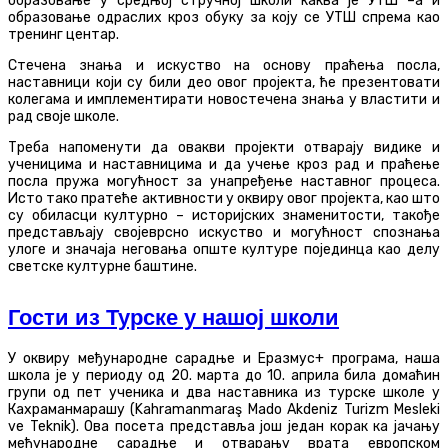
образовање у средњој стручној школи каква је УТШ –а и
образовање одраслих кроз обуку за коју се УТШ спрема као
тренинг центар.
Стечена знања и искуство на основу праћења посла,
наставници који су били део овог пројекта, ће презентовати
колегама и имплементирати новостечена знања у властити и
рад своје школе.
Треба напоменути да овакви пројекти отварају видике и
ученицима и наставницима и да учење кроз рад и праћење
посла пружа могућност за унапређење наставног процеса.
Исто тако пратеће активности у оквиру овог пројекта, као што
су обиласци културно – историјских знаменитости, такође
представљају својеврсно искуство и могућност спознања
улоге и значаја неговања опште културе појединца као делу
светске културне баштине.
Гости из Турске у нашој школи
У оквиру међународне сарадње и Еразмус+ програма, наша
школа је у периоду од 20. марта до 10. априла била домаћин
групи од пет ученика и два наставника из турске школе у
Кахраманмарашу (Kahramanmaraş Mado Akdeniz Turizm Mesleki
ve Teknik). Ова посета представља још један корак ка јачању
међународне сарадње и отварању врата европском