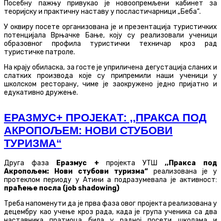
Посебну пажњу привукао је новоопремљени кабинет за
теоријску и практичну наставу у посластичарници „Беба“.
У оквиру посете организована је и презентација туристичких
потенцијала Врњачке Бање, коју су реализовали ученици
образовног профила туристички техничар кроз рад
туристичке патроле.
На крају обиласка, за госте је уприличена дегустација сланих и
слатких производа које су припремили наши ученици у
школском ресторану, чиме је заокружено једно пријатно и
едукативно дружење.
ЕРАЗМУС+ ПРОЈЕКAТ: ,,ПРАКСА ПОД
АКРОПОЉЕМ: НОВИ СТУБОВИ
ТУРИЗМА“
Друга фаза
Еразмус +
пројекта УТШ
,,Пракса под
Акропољем: Нови стубови туризма“
реализована је у
протеклом периоду у Атини а подразумевала је активност:
праћење посла (job shadowing)
Треба напоменути да је прва фаза овог пројекта реализована у
децембру као учење кроз рада, када је група ученика са два
наставника пратиоца била у радној посети школама и