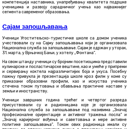
компетенција наставника, унапређивању квалитета подршке
ученицима и развоју сарадничког учења као најважнијег
сегмента савременог образовања.
Сајам запошљавања
Ученици Угоститељско-туристичке школе са домом ученика
учествовали су на Сајму запошљавања који је организовала
Национална служба за запошљавање. Сајам је одржан у уторак,
31. марта, у Врњачкој Бањи, у хотелу „Фонтана“.
На свом штанду ученици су бројним посетиоцима представили
кулинарске и посластичарске вештине, као и умеће у припреми
и сервирању коктела најразличитијих боја и укуса. Посебну
пажњу привукла је презентација школе кроз филм у коме су
приказани образовни профили, као и искуства ученика
стечена током путовања и обављања практичне наставе у
земљи и иностранству.
Ученици завршних година трећег и четвртог разреда
присуствовали су и радионицама које је организовала
Национална служба за запошљавање под називима „Значај
професионалне оријентације и активног тражења посла“ и
„Значај каријерног вођења и саветовања и мере активне
политике запошљавања“. Током ових радионица имали су