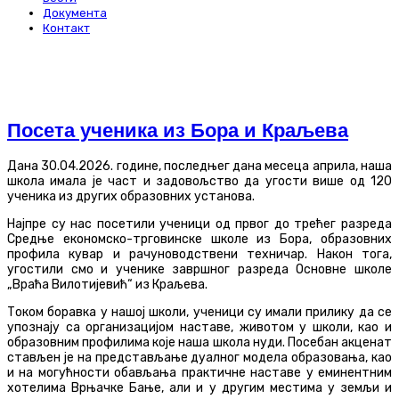
Документа
Контакт
Посета ученика из Бора и Краљева
Дана 30.04.2026. године, последњег дана месеца априла, наша
школа имала је част и задовољство да угости више од 120
ученика из других образовних установа.
Најпре су нас посетили ученици од првог до трећег разреда
Средње економско-трговинске школе из Бора, образовних
профила кувар и рачуноводствени техничар. Након тога,
угостили смо и ученике завршног разреда Основне школе
„Враћа Вилотијевић“ из Краљева.
Током боравка у нашој школи, ученици су имали прилику да се
упознају са организацијом наставе, животом у школи, као и
образовним профилима које наша школа нуди. Посебан акценат
стављен је на представљање дуалног модела образовања, као
и на могућности обављања практичне наставе у еминентним
хотелима Врњачке Бање, али и у другим местима у земљи и