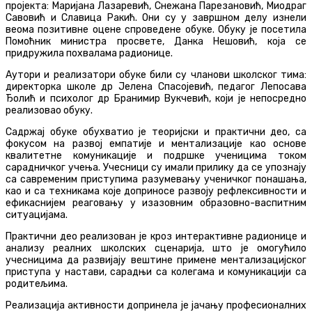
пројекта: Маријана Лазаревић, Снежана Парезановић, Миодраг
Савовић и Славица Ракић. Они су у завршном делу изнели
веома позитивне оцене спроведене обуке. Обуку је посетила
Помоћник министра просвете, Данка Нешовић, која се
придружила похвалама радионице.
Аутори и реализатори обуке били су чланови школског тима:
директорка школе др Јелена Спасојевић, педагог Лепосава
Ђолић и психолог др Бранимир Вукчевић, који је непосредно
реализовао обуку.
Садржај обуке обухватио је теоријски и практични део, са
фокусом на развој емпатије и ментализације као основе
квалитетне комуникације и подршке ученицима током
сарадничког учења. Учесници су имали прилику да се упознају
са савременим приступима разумевању ученичког понашања,
као и са техникама које доприносе развоју рефлексивности и
ефикаснијем реаговању у изазовним образовно-васпитним
ситуацијама.
Практични део реализован је кроз интерактивне радионице и
анализу реалних школских сценарија, што је омогућило
учесницима да развијају вештине примене ментализацијског
приступа у настави, сарадњи са колегама и комуникацији са
родитељима.
Реализација активности допринела је јачању професионалних