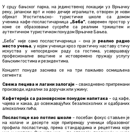
У срцу бањског парка, на јединственој локацији уз Врњачку
реку, јапански врт и ново дечије игралиште, отворен је нови
објекат Угоститељско- туристичке школе са домом
ученика кафе-посластичарница
„Беба“
, савремен простор у
коме се образовање сусреће са реалним тржиштем и
аутентичном туристичком понудом Врњачке Бањеa.
„Беба“ није само посластичарница – она је
реално радно
место учења
, у којем ученици кроз практичну наставу стичу
искуства у непосредном раду са гостима, усавршавају
професионалне вештине и истовремено пружају услугу
бањским гостима и резидентима.
Концепт понуде заснива се на три пажљиво осмишљена
сегмента:
Свежа пецива и лагани залогаји
– свакодневно припремани
производи, идеални за доручак или ужину;
Кафетерија са разноврсном понудом напитака
– од кафе,
чајева и какаа, до освежавајућих безалкохолних и одабраних
алкохолних пића;
Посластице као потпис школе
– посебан фокус стављен је
на колаче и десерте које припремају ученици образовног
профила посластичар, према стандардима и рецептима које