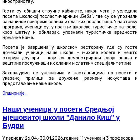
иностранству.
Гости су обишли стручне кабинете, након чега је уследила
посета школској посластичарници „Беба“, где су се упознали
са начином припреме сланих и слатких посластица. У наставку
програма, ученици су, у пратњи школске туристичке патроле,
кроз шетњу и обилазак, упознали туристичке вредности
Врњачке Бање.
Посета је завршена у школском ресторану, где су госте
дочекали ученици наше школе – њихове колеге и нешто
старији другари – који су демонстрирали своја знања и
вештине послуживши их сланим и слатким специјалитетима.
Захваљујемо се ученицима и наставницима на посети и
указаној прилици за дружење, размену искустава и
представљање наше школе.
Опширније...
Наши ученици у посети Средњој
мјешовитој школи "Данило Киш" у
Будви
У периоду 26.04.-30.01.2026.
године
11 ученика и 3 професора