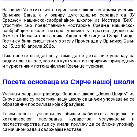
На позив Угоститељско-туристичке школе са домом ученика
Врњачка Бања, а у оквиру дугогодишње сарадње са ЈУ
Средњом машинско-саобраћајном школом из Мостара (БиХ),
угостили смо представнике мостарске Средње машинско-
саобраћајне школе: петоро ученика у пратњи директора
Ахмета Пелка и наставника Аднана Жетице и Смаја Лизде.
Гости су били смештени у хотелу Променада у Врњачкој Бањи
од 13. до 16. априла 2026.
Циљ посете огледао се у томе да се детаљније упознају са
радом наше школе, као и са културно-историјским, привредним
и туристичким потенцијалима Краљице туризма.
Посета основаца из Сирче нашој школи
Ученици завршног разреда Основне школе „Јован Цвијић“ из
Сирче данас су посетили нашу школу са циљем упознавања са
образовним профилима које образујемо.
Током посете, ученици су обишли кабинете агенцијског и
хотелијерског пословања, куварства, услуживања и
посластичарства, где су имали прилику да се ближе упознају
са начином рада и садржајем наставе.