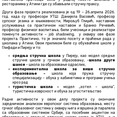
ресторанима у Атини где су обављали стручну праксу.
Друга фаза пројекта реализована је од 19 – 26.априла 2026.
год. када су професори УТШ: Данијела Васовић, професор
српског језика и књижевности, Мирољуб Глиџић, наставник
услуживања са практичном наставом и Бранко Речевић,
професор физичког васпитања, били учесници и реализатори
поменуте активности – job shadowing, у оквиру ове фазе
пројекта. Практично, то је значило посету и праћење рада у
школама у Атини. Овом приликом биле су обухваћене школе у
Глифади и Пиреју и то:
средња стручна школа
у Пиреју, као модел средње
стручне школе у грчком образовању, -
школа друге
шансе
– школа за образовање одраслих,
експериментална школа за више стручно
образовање –
школа која пружа стручну
специјализацију - обука у кабинетима и програми учења
кроз рад
туристичка школа –
модел ,,хотел – школа“,
туристичка изврсност и обука за угоститељство
Радне активности у овом делу пројекта су окончане
заједничком анализом европског система образовања, месту
грчког образовног система у оквиру њега и вршена је паралела
са образовним системом Србије, са посебним акцентом на