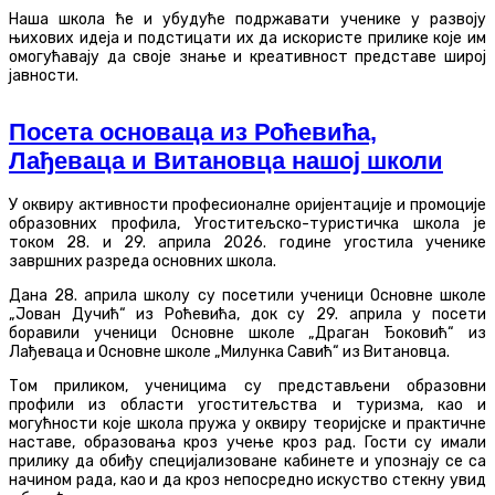
Наша школа ће и убудуће подржавати ученике у развоју
њихових идеја и подстицати их да искористе прилике које им
омогућавају да своје знање и креативност представе широј
јавности.
Посета основаца из Роћевића,
Лађеваца и Витановца нашој школи
У оквиру активности професионалне оријентације и промоције
образовних профила, Угоститељско-туристичка школа је
током 28. и 29. априла 2026. године угостила ученике
завршних разреда основних школа.
Дана 28. априла школу су посетили ученици Основне школе
„Јован Дучић“ из Роћевића, док су 29. априла у посети
боравили ученици Основне школе „Драган Ђоковић“ из
Лађеваца и Основне школе „Милунка Савић“ из Витановца.
Том приликом, ученицима су представљени образовни
профили из области угоститељства и туризма, као и
могућности које школа пружа у оквиру теоријске и практичне
наставе, образовања кроз учење кроз рад. Гости су имали
прилику да обиђу специјализоване кабинете и упознају се са
начином рада, као и да кроз непосредно искуство стекну увид