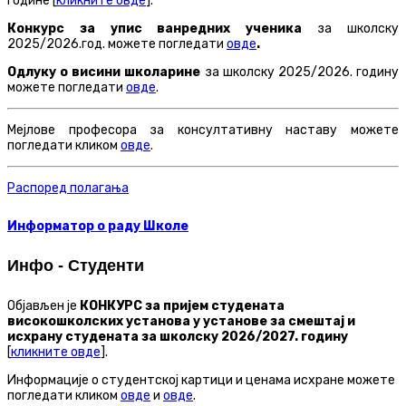
године [
кликните овде
].
Конкурс за упис ванредних ученика
за школску
2025/2026.год. можете погледати
овде
.
Одлуку о висини школарине
за школску 2025/2026. годину
можете погледати
овде
.
Мејлове професора за консултативну наставу можете
погледати кликом
овде
.
Распоред полагања
Информатор о раду Школе
Инфо - Студенти
Објављен је
КОНКУРС за пријем студената
високошколских установа у установе за смештај и
исхрану студената за школску 2026/2027. годину
[
кликните овде
].
Информације о студентској картици и ценама исхране можете
погледати кликом
овде
и
овде
.