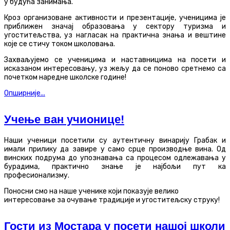
у будућа занимања.
Кроз организоване активности и презентације, ученицима је
приближен значај образовања у сектору туризма и
угоститељства, уз нагласак на практична знања и вештине
које се стичу током школовања.
Захваљујемо се ученицима и наставницима на посети и
исказаном интересовању, уз жељу да се поново сретнемо са
почетком наредне школске године!
Опширније...
Учење ван учионице!
Наши ученици посетили су аутентичну винарију Грабак и
имали прилику да завире у само срце производње вина. Од
винских подрума до упознавања са процесом одлежавања у
бурадима, практично знање је најбољи пут ка
професионализму.
Поносни смо на наше ученике који показује велико
интересовање за очување традиције и угоститељску струку!
Гости из Мостара у посети нашој школи