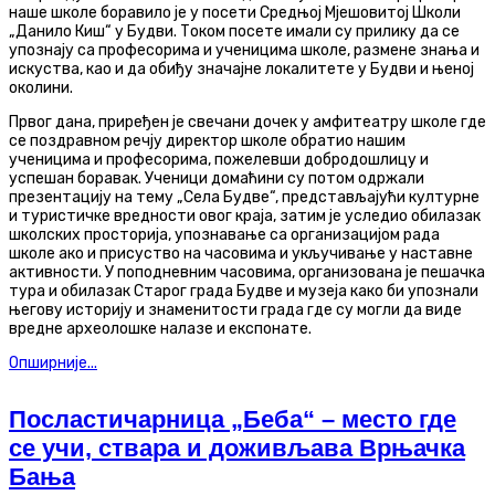
наше школе боравило је у посети Средњој Мјешовитој Школи
„Данило Киш“ у Будви.
Током посете имали су прилику да се
упознају са
професорима
и ученицима школе, размене знања и
искуства, као и да обиђу значајне локалитете у Будви и њеној
околини.
Првог дана,
приређен
је свечани дочек у амфитеатру
школе
где
се поздравном речју директор школе
обратио нашим
ученицима и професорима
, пожелевши добродошлицу и
успешан боравак. Ученици домаћини су потом одржали
презентацију на тему „Села Будве“, представљајући културне
и туристичке вредности овог краја
, затим је уследио
обилазак
школских просторија
,
упознавање са
организацијом рада
школе ако и присуство н
а
часовима
и
укључивање у наставне
активности.
У поподневним часовима, организована је пешачка
тура и обилазак
Старог града
Будве и музеја како би
упознали
његову историју и знаменитости
града
где су могли да виде
вредне археолошке налазе и експонате
.
Опширније...
Посластичарница „Беба“ – место где
се учи, ствара и доживљава Врњачка
Бања