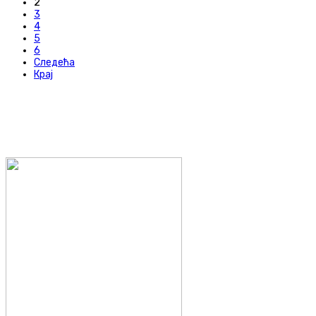
2
3
4
5
6
Следећа
Крај