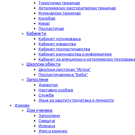
Туристички техничар
Хотелијерско-ресторатерски техничар
Кулинарски техничар
Конобар
Кувар
Посластичар
Кабинети
Кабинет услуживања
Кабинет куварства
Кабинет посластичарства
Кабинет рачунарства и информатике
Кабинет за агенцијско и хотелијерско пословањ
Школски објекти
Школски ресторан "Истра"
Посластичарница "Беба"
Запослени
Директор
Наставно особље
Службе
Лице за заштиту података о личности
Домови
Дом ученика
Запослени
Смештај
Исхрана
Упис и конкурс