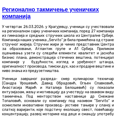
Регионално такмичење ученичких
компанија
У четвртак 26.03.2026. у Крагујевцу, ученици су учествовали
на регионалном сајму ученичких компанија, поред 27 компанија
из гимназија и средњих стручних школа из Централне Србије.
Компанија наших ученика „Servito“ је била примећена од стране
стручног жирија. Стручни жири је чинио представник Центра
за образовање, Атлантик групе и А1 Србија. Приликом
оцењивања узети су следећи елементи: квалитет и јасноћа
бизнис плана, демонстрација стечених вештина, потенцијал
компаније у будућности, изглед и уређеност штанда,
оригиналност производа, тимски дух, као и продајне вештине и
ниво знања из предузетништва.
Ученици завршног разреда- смер кулинарски техничар
(Сандра Урошевић, Давид Обрадовић, Огљен Славковић,
Анастасија Марић и Наталија Белошевић) су показали
ентузијазам, жељу и мотивацију да учествују на оваквом виду
такмичења. Под менторством наставнице др Снежане
Топаловић, основали су компанију под називом “Servito” и
осмислили иновативни производ- јестиве тањире у сланој и
слаткој варијанти, које подстичу еколошку свест, повећавају
концентрацију, развој моторике код деце и смањују употребу