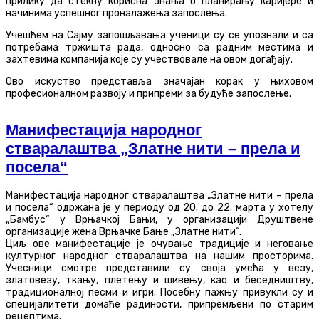
прилику да стекну корисна знања о планирању каријере и
начинима успешног проналажења запослења.
Учешћем на Сајму запошљавања ученици су се упознали и са
потребама тржишта рада, односно са радним местима и
захтевима компанија које су учествовале на овом догађају.
Ово искуство представља значајан корак у њиховом
професионалном развоју и припреми за будуће запослење.
Mанифестација народног
стваралаштва „Златне нити – прела и
посела“
Mанифестација народног стваралаштва „Златне нити – прела
и посела“ одржана је у периоду од 20. до 22. марта у хотелу
„Бамбус“ у Врњачкој Бањи, у организацији Друштвене
организације жена Врњачке Бање „Златне нити“.
Циљ ове манифестације је очување традиције и неговање
културног народног стваралаштва на нашим просторима.
Учесници смотре представили су своја умећа у везу,
златовезу, ткању, плетењу и шивењу, као и беседништву,
традиционалној песми и игри. Посебну пажњу привукли су и
специјалитети домаће радиности, припремљени по старим
рецептима.